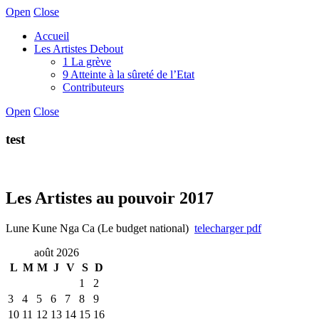
Open
Close
Accueil
Les Artistes Debout
1 La grève
9 Atteinte à la sûreté de l’Etat
Contributeurs
Open
Close
test
Les Artistes au pouvoir 2017
Lune Kune Nga Ca (Le budget national)
telecharger pdf
août 2026
L
M
M
J
V
S
D
1
2
3
4
5
6
7
8
9
10
11
12
13
14
15
16